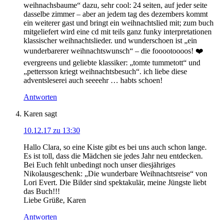
weihnachsbaume“ dazu, sehr cool: 24 seiten, auf jeder seite
dasselbe zimmer – aber an jedem tag des dezembers kommt
ein weiterer gast und bringt ein weihnachtslied mit; zum buch
mitgeliefert wird eine cd mit teils ganz funky interpretationen
klassischer weihnachtslieder. und wunderschoen ist „ein
wunderbarerer weihnachtswunsch“ – die fooootoooos! ❤️
evergreens und geliebte klassiker: „tomte tummetott“ und
„pettersson kriegt weihnachtsbesuch“. ich liebe diese
adventsleserei auch seeeehr … habts schoen!
Antworten
Karen
sagt
10.12.17 zu 13:30
Hallo Clara, so eine Kiste gibt es bei uns auch schon lange.
Es ist toll, dass die Mädchen sie jedes Jahr neu entdecken.
Bei Euch fehlt unbedingt noch unser diesjähriges
Nikolausgeschenk: „Die wunderbare Weihnachtsreise“ von
Lori Evert. Die Bilder sind spektakulär, meine Jüngste liebt
das Buch!!!
Liebe Grüße, Karen
Antworten