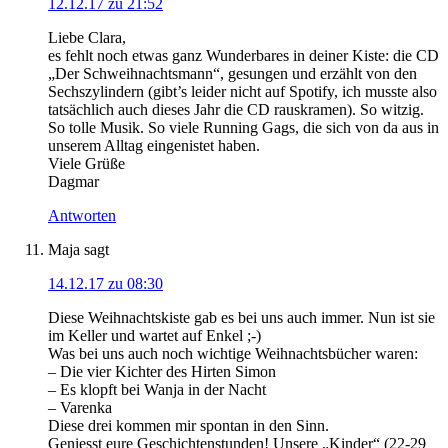
12.12.17 zu 21:52
Liebe Clara,
es fehlt noch etwas ganz Wunderbares in deiner Kiste: die CD
„Der Schweihnachtsmann“, gesungen und erzählt von den
Sechszylindern (gibt’s leider nicht auf Spotify, ich musste also
tatsächlich auch dieses Jahr die CD rauskramen). So witzig.
So tolle Musik. So viele Running Gags, die sich von da aus in
unserem Alltag eingenistet haben.
Viele Grüße
Dagmar
Antworten
Maja
sagt
14.12.17 zu 08:30
Diese Weihnachtskiste gab es bei uns auch immer. Nun ist sie
im Keller und wartet auf Enkel ;-)
Was bei uns auch noch wichtige Weihnachtsbücher waren:
– Die vier Kichter des Hirten Simon
– Es klopft bei Wanja in der Nacht
– Varenka
Diese drei kommen mir spontan in den Sinn.
Geniesst eure Geschichtenstunden! Unsere „Kinder“ (22-29