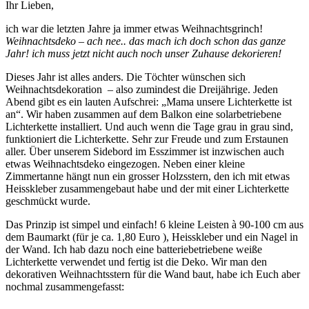
Ihr Lieben,
ich war die letzten Jahre ja immer etwas Weihnachtsgrinch!
Weihnachtsdeko – ach nee.. das mach ich doch schon das ganze
Jahr! ich muss jetzt nicht auch noch unser Zuhause dekorieren!
Dieses Jahr ist alles anders. Die Töchter wünschen sich
Weihnachtsdekoration – also zumindest die Dreijährige. Jeden
Abend gibt es ein lauten Aufschrei: „Mama unsere Lichterkette ist
an“. Wir haben zusammen auf dem Balkon eine solarbetriebene
Lichterkette installiert. Und auch wenn die Tage grau in grau sind,
funktioniert die Lichterkette. Sehr zur Freude und zum Erstaunen
aller. Über unserem Sidebord im Esszimmer ist inzwischen auch
etwas Weihnachtsdeko eingezogen. Neben einer kleine
Zimmertanne hängt nun ein grosser Holzsstern, den ich mit etwas
Heisskleber zusammengebaut habe und der mit einer Lichterkette
geschmückt wurde.
Das Prinzip ist simpel und einfach! 6 kleine Leisten à 90-100 cm aus
dem Baumarkt (für je ca. 1,80 Euro ), Heisskleber und ein Nagel in
der Wand. Ich hab dazu noch eine batteriebetriebene weiße
Lichterkette verwendet und fertig ist die Deko. Wir man den
dekorativen Weihnachtsstern für die Wand baut, habe ich Euch aber
nochmal zusammengefasst: