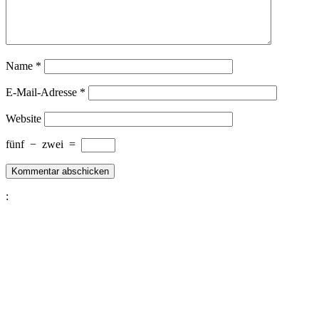
Name
*
E-Mail-Adresse
*
Website
fünf
−
zwei
=
: