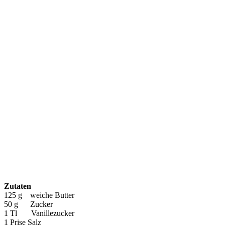
Zutaten
125 g weiche Butter
50 g Zucker
1 Tl Vanillezucker
1 Prise Salz