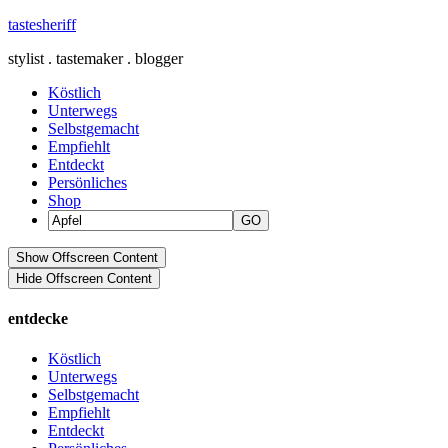
tastesheriff
stylist . tastemaker . blogger
Köstlich
Unterwegs
Selbstgemacht
Empfiehlt
Entdeckt
Persönliches
Shop
Show Offscreen Content
Hide Offscreen Content
entdecke
Köstlich
Unterwegs
Selbstgemacht
Empfiehlt
Entdeckt