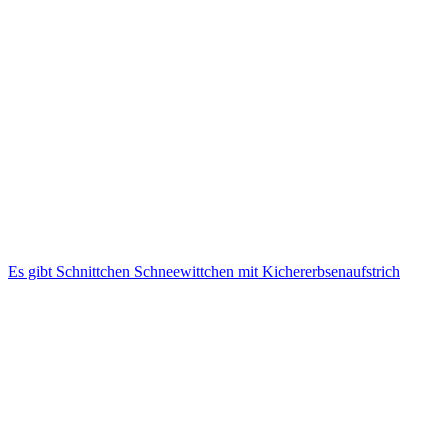
Es gibt Schnittchen Schneewittchen mit Kichererbsenaufstrich