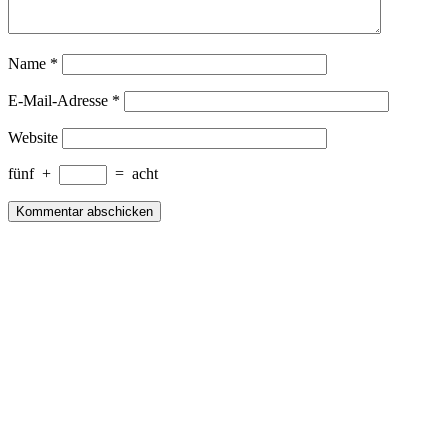
Name
*
E-Mail-Adresse
*
Website
fünf
+
=
acht