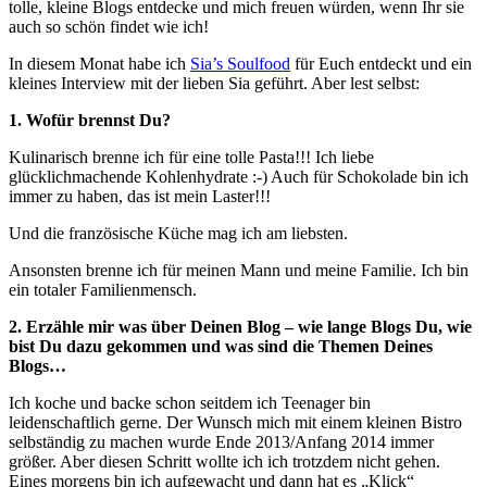
tolle, kleine Blogs entdecke und mich freuen würden, wenn Ihr sie
auch so schön findet wie ich!
In diesem Monat habe ich
Sia’s Soulfood
für Euch entdeckt und ein
kleines Interview mit der lieben Sia geführt. Aber lest selbst:
1.
Wofür brennst Du?
Kulinarisch brenne ich für eine tolle Pasta!!! Ich liebe
glücklichmachende Kohlenhydrate :-) Auch für Schokolade bin ich
immer zu haben, das ist mein Laster!!!
Und die französische Küche mag ich am liebsten.
Ansonsten brenne ich für meinen Mann und meine Familie. Ich bin
ein totaler Familienmensch.
2. Erzähle mir was über Deinen Blog – wie lange Blogs Du, wie
bist Du dazu gekommen und was sind die Themen Deines
Blogs…
Ich koche und backe schon seitdem ich Teenager bin
leidenschaftlich gerne. Der Wunsch mich mit einem kleinen Bistro
selbständig zu machen wurde Ende 2013/Anfang 2014 immer
größer. Aber diesen Schritt wollte ich ich trotzdem nicht gehen.
Eines morgens bin ich aufgewacht und dann hat es „Klick“