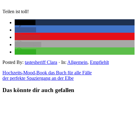
Teilen ist toll!
twittern
teilen
merken
drucken
teilen
Posted By:
tastesheriff Clara
·
In:
Allgemein
,
Empfiehlt
Hochzeits-Mood-Book das Buch für alle Fälle
der perfekte Spaziergang an der Elbe
Das könnte dir auch gefallen