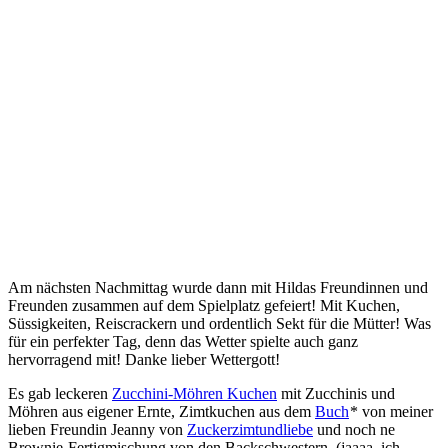
Am nächsten Nachmittag wurde dann mit Hildas Freundinnen und
Freunden zusammen auf dem Spielplatz gefeiert! Mit Kuchen,
Süssigkeiten, Reiscrackern und ordentlich Sekt für die Mütter! Was
für ein perfekter Tag, denn das Wetter spielte auch ganz
hervorragend mit! Danke lieber Wettergott!
Es gab leckeren
Zucchini-Möhren Kuchen
mit Zucchinis und
Möhren aus eigener Ernte, Zimtkuchen aus dem
Buch
* von meiner
lieben Freundin Jeanny von
Zuckerzimtundliebe
und noch ne
Brownie-Fertigmischung von den Backschwestern (jaaaa, ich