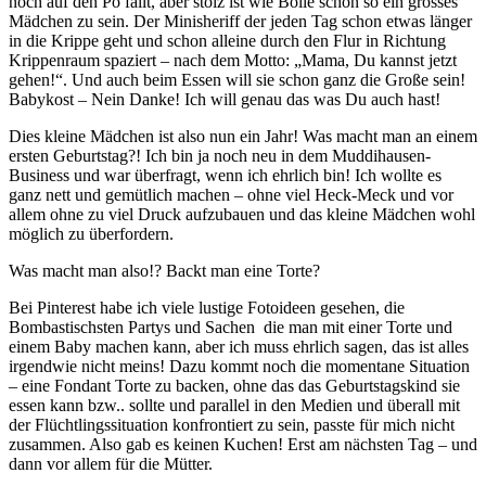
noch auf den Po fällt, aber stolz ist wie Bolle schon so ein grosses
Mädchen zu sein. Der Minisheriff der jeden Tag schon etwas länger
in die Krippe geht und schon alleine durch den Flur in Richtung
Krippenraum spaziert – nach dem Motto: „Mama, Du kannst jetzt
gehen!“. Und auch beim Essen will sie schon ganz die Große sein!
Babykost – Nein Danke! Ich will genau das was Du auch hast!
Dies kleine Mädchen ist also nun ein Jahr! W
as macht man an einem
ersten Geburtstag?! Ich bin ja noch neu in dem Muddihausen-
Business und war überfragt, wenn ich ehrlich bin! Ich wollte es
ganz nett und gemütlich machen – ohne viel Heck-Meck und vor
allem ohne zu viel Druck aufzubauen und das kleine Mädchen wohl
möglich zu überfordern.
Was macht man also!? Backt man eine Torte?
Bei Pinterest habe ich viele lustige Fotoideen gesehen, die
Bombastischsten Partys und Sachen die man mit einer Torte und
einem Baby machen kann, aber ich muss ehrlich sagen, das ist alles
irgendwie nicht meins! Dazu kommt noch die momentane Situation
– eine Fondant Torte zu backen, ohne das das Geburtstagskind sie
essen kann bzw.. sollte und parallel in den Medien und überall mit
der Flüchtlingssituation konfrontiert zu sein, passte für mich nicht
zusammen. Also gab es keinen Kuchen! Erst am nächsten Tag – und
dann vor allem für die Mütter.