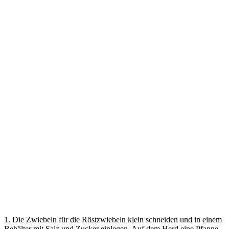
1. Die Zwiebeln für die Röstzwiebeln klein schneiden und in einem
Behälter mit Salz und Zucker einlegen. Auf dem Herd eine Pfanne