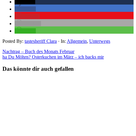
twittern
teilen
merken
drucken
teilen
Posted By:
tastesheriff Clara
·
In:
Allgemein
,
Unterwegs
Nachtrag – Buch des Monats Februar
ha Du Möhrn? Osterkuchen im März – ich backs mir
Das könnte dir auch gefallen