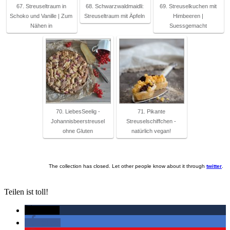
67. Streuseltraum in
68. Schwarzwaldmaidli:
69. Streuselkuchen mit
Schoko und Vanille | Zum
Streuseltraum mit Äpfeln
Himbeeren |
Nähen in
Suessgemacht
70. LiebesSeelig -
71. Pikante
Johannisbeerstreusel
Streuselschiffchen -
ohne Gluten
natürlich vegan!
The collection has closed. Let other people know about it through
twitter
.
Teilen ist toll!
twittern
teilen