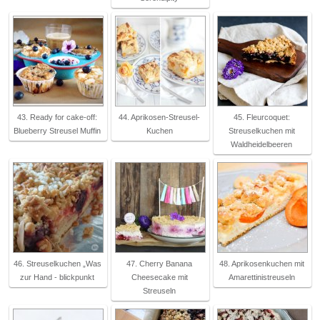
43. Ready for cake-off:
44. Aprikosen-Streusel-
45. Fleurcoquet:
Blueberry Streusel Muffin
Kuchen
Streuselkuchen mit
Waldheidelbeeren
46. Streuselkuchen „Was
47. Cherry Banana
48. Aprikosenkuchen mit
zur Hand - blickpunkt
Cheesecake mit
Amarettinistreuseln
Streuseln