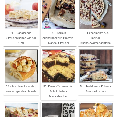
49. Klassischer
50. Fräulein
51. Experimente aus
Streuselkuchen wie bei
Zuckerbäckerin Brownie-
meiner
Omi
Mandel-Streusel
Küche:Zwetschgentarte
52. chocolate & clouds |
53. Kieler Küchenteufel:
54. Heidelbeer - Kokos -
zwetschgendatschi rolls
Schokoladen-
Streuselkuchen
Streuselkuchen