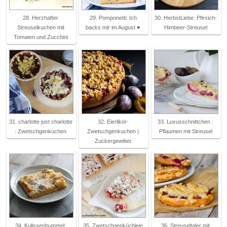
28. Herzhafter
29. Pomponetti: Ich
30. HerbstLiebe: Pfirsich-
Streuselkuchen mit
backs mir im August ♥
Himbeer-Streusel
Tomaten und Zucchini
31. charlotte just charlotte
32. Eierlikör-
33. Luxusschnittchen :
: Zwetschgenkuchen
Zwetschgenkuchen |
Pflaumen mit Streusel
Zuckergewitter
34. Kulissenbummel:
35. Zwetschgenküchlein
36. Streuseltaler mit