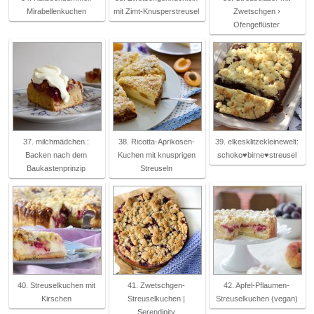
Mirabellenkuchen
mit Zimt-Knusperstreusel
Zwetschgen ›
Ofengeflüster
37. milchmädchen.:
38. Ricotta-Aprikosen-
39. elkesklitzekleinewelt:
Backen nach dem
Kuchen mit knusprigen
schoko♥birne♥streusel
Baukastenprinzip
Streuseln
40. Streuselkuchen mit
41. Zwetschgen-
42. Apfel-Pflaumen-
Kirschen
Streuselkuchen |
Streuselkuchen (vegan)
Serendipity