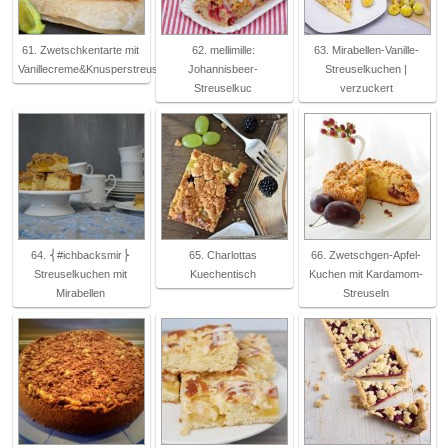
61. Zwetschkentarte mit
62. mellimille:
63. Mirabellen-Vanille-
Vanillecreme&Knusperstreuseln
Johannisbeer-
Streuselkuchen |
Streuselkuc
verzuckert
64. ⎨#ichbacksmir⎬
65. Charlottas
66. Zwetschgen-Apfel-
Streuselkuchen mit
Kuechentisch
Kuchen mit Kardamom-
Mirabellen
Streuseln