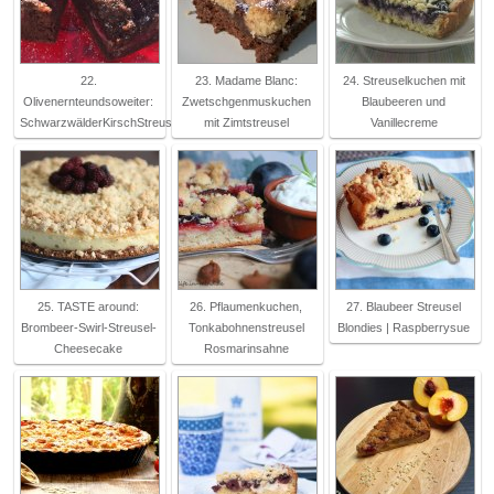
22.
23. Madame Blanc:
24. Streuselkuchen mit
Olivenernteundsoweiter:
Zwetschgenmuskuchen
Blaubeeren und
SchwarzwälderKirschStreuse
mit Zimtstreusel
Vanillecreme
25. TASTE around:
26. Pflaumenkuchen,
27. Blaubeer Streusel
Brombeer-Swirl-Streusel-
Tonkabohnenstreusel
Blondies | Raspberrysue
Cheesecake
Rosmarinsahne