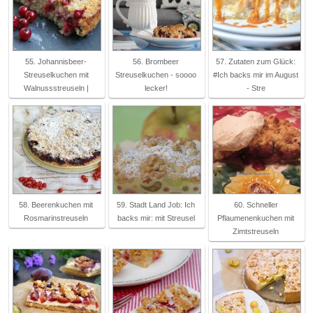
55. Johannisbeer-
56. Brombeer
57. Zutaten zum Glück:
Streuselkuchen mit
Streuselkuchen - soooo
#Ich backs mir im August
Walnussstreuseln |
lecker!
- Stre
58. Beerenkuchen mit
59. Stadt Land Job: Ich
60. Schneller
Rosmarinstreuseln
backs mir: mit Streusel
Pflaumenenkuchen mit
Zimtstreuseln