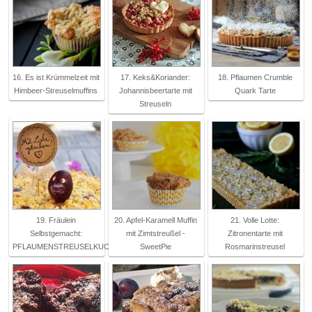
16. Es ist Krümmelzeit mit
17. Keks&Koriander:
18. Pflaumen Crumble
Himbeer-Streuselmuffins
Johannisbeertarte mit
Quark Tarte
Streuseln
19. Fräulein
20. Apfel-Karamell Muffin
21. Volle Lotte:
Selbstgemacht:
mit Zimtstreußel -
Zitronentarte mit
PFLAUMENSTREUSELKUCHEN
SweetPie
Rosmarinstreusel