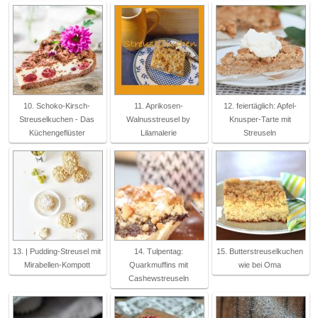
10. Schoko-Kirsch-
11. Aprikosen-
12. feiertäglich: Apfel-
Streuselkuchen - Das
Walnusstreusel by
Knusper-Tarte mit
Küchengeflüster
Lilamalerie
Streuseln
13. | Pudding-Streusel mit
14. Tulpentag:
15. Butterstreuselkuchen
Mirabellen-Kompott
Quarkmuffins mit
wie bei Oma
Cashewstreuseln