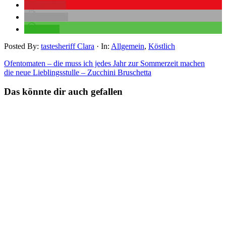
merken
drucken
teilen
Posted By:
tastesheriff Clara
·
In:
Allgemein
,
Köstlich
Ofentomaten – die muss ich jedes Jahr zur Sommerzeit machen
die neue Lieblingsstulle – Zucchini Bruschetta
Das könnte dir auch gefallen