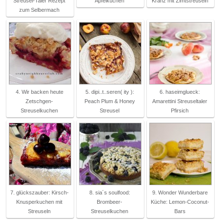
Streusel-Taler Rezept
Apfelkuchen
Kranz mit Zimtstreuseln
zum Selbermach
4. Wir backen heute
5. dipi..t..seren( ity ):
6. haseimglueck:
Zetschgen-
Peach Plum & Honey
Amarettini Streuseltaler
Streuselkuchen
Streusel
Pfirsich
7. glückszauber: Kirsch-
8. sia´s soulfood:
9. Wonder Wunderbare
Knusperkuchen mit
Brombeer-
Küche: Lemon-Coconut-
Streuseln
Streuselkuchen
Bars