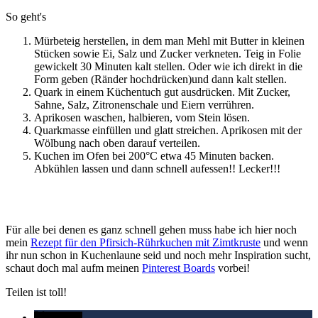
So geht's
Mürbeteig herstellen, in dem man Mehl mit Butter in kleinen
Stücken sowie Ei, Salz und Zucker verkneten. Teig in Folie
gewickelt 30 Minuten kalt stellen. Oder wie ich direkt in die
Form geben (Ränder hochdrücken)und dann kalt stellen.
Quark in einem Küchentuch gut ausdrücken. Mit Zucker,
Sahne, Salz, Zitronenschale und Eiern verrühren.
Aprikosen waschen, halbieren, vom Stein lösen.
Quarkmasse einfüllen und glatt streichen. Aprikosen mit der
Wölbung nach oben darauf verteilen.
Kuchen im Ofen bei 200°C etwa 45 Minuten backen.
Abkühlen lassen und dann schnell aufessen!! Lecker!!!
Für alle bei denen es ganz schnell gehen muss habe ich hier noch
mein
Rezept für den Pfirsich-Rührkuchen mit Zimtkruste
und wenn
ihr nun schon in Kuchenlaune seid und noch mehr Inspiration sucht,
schaut doch mal aufm meinen
Pinterest Boards
vorbei!
Teilen ist toll!
twittern