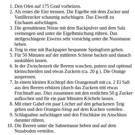
Den Ofen auf 175 Grad vorheizen.
Als erstes die Eier trennen. Die Eigelbe mit dem Zucker und
Vanillezucker schaumig aufschlagen. Das Eiweiß zu
Eischaum aufschlagen.
Die gemahlenen Nüsse mit dem Backpulver und dem Salz
vermengen und unter die Eigelbmischung rühren. Das
steifgeschlagene Eiweiss sehr vorsichtig unter die Nussmasse
heben.
Teig in eine mit Backpapier bespannte Springform geben.
Für 50 Minuten auf der mittleren Schiene backen und danach
auskühlen lassen.
In der Zwischenzeit die Beeren waschen, putzen und optional
kleinschneiden und etwas Zuckern (ca. 20 g ). Die Orange
auspressen.
In einem kleinen Kochtopf den Orangensaft mit ca. 2 El Saft
aus den Beeren erhitzen (durch das Zuckern tritt etwas
Fruchtsaft aus. Dies zusammen mit den restlichen 50 g Zucker
aufkochen und für ein paar Minuten Köcheln lassen.
Mit einer Gabel ein paar Löcher auf den gebackenen Teig
geben und den Orangen-Sirup auf dem Kuchen verteilen .
Schlagsahne aufschlagen und den Frischkäse im Anschluss
darunter rühren.
Die Beeren unter die Sahnemasse heben und auf dem
Nussboden verteilen.