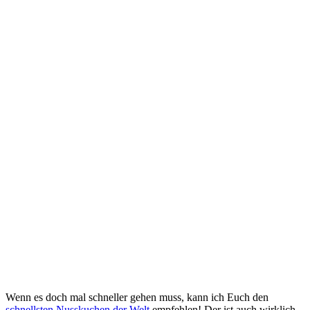
Wenn es doch mal schneller gehen muss, kann ich Euch den
schnellsten Nusskuchen der Welt
empfehlen! Der ist auch wirklich