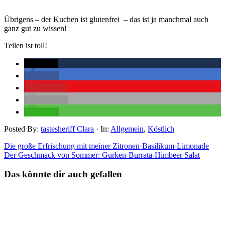
Übrigens – der Kuchen ist glutenfrei – das ist ja manchmal auch
ganz gut zu wissen!
Teilen ist toll!
twittern
teilen
merken
drucken
teilen
Posted By:
tastesheriff Clara
·
In:
Allgemein
,
Köstlich
Die große Erfrischung mit meiner Zitronen-Basilikum-Limonade
Der Geschmack von Sommer: Gurken-Burrata-Himbeer Salat
Das könnte dir auch gefallen