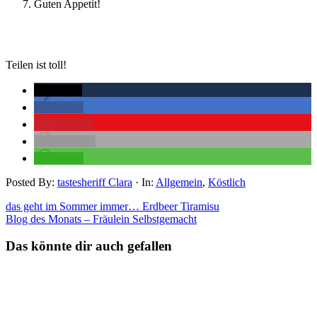
Guten Appetit!
Teilen ist toll!
twittern
teilen
merken
drucken
teilen
Posted By:
tastesheriff Clara
·
In:
Allgemein
,
Köstlich
das geht im Sommer immer… Erdbeer Tiramisu
Blog des Monats – Fräulein Selbstgemacht
Das könnte dir auch gefallen