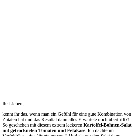
Ihr Lieben,
kennt ihr das, wenn man ein Gefühl für eine gute Kombination von
Zutaten hat und das Resultat dann alles Erwartete noch übertrifft?!
So geschehen mit diesem extrem leckeren
Kartoffel-Bohnen-Salat
mit getrockneten Tomaten und Fetakäse
. Ich dachte im
Vorfeld:“
ja – das könnte passen.“
Und als wir den Salat dann