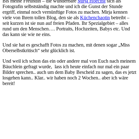
Bis meine Freundin – die wunderbare
Mirja Hoechst
sich als
Fotografin selbstständig machte und ich die Gunst der Stunde
ergriff, einmal noch vernünftige Fotos zu machen. Mirja kennen
viele von Ihrem tollen Blog, den sie als
Küchenchaotin
betreibt –
seit kurzen ist sie nun auf freien Pfaden. Ihr Spezialgebiet – alles
rund um den Menschen…. Portraits, Hochzeiten, Babys etc. Und
das kann sie wie ne eins.
Und sie hat es geschafft Fotos zu machen, mit denen sogar „Miss
Oberselbstkritisch“ sehr glücklich ist.
Und weil ich schon das ein oder andere mal von Euch nach meinem
Bäuchlein gefragt wurde, lass ich heute einfach nur mal ein paar
Bilder sprechen.. auch um dem Baby Bescheid zu sagen, das es jetzt
losgehen kann.. Klar.. wir haben noch 2 Wochen.. aber ich wäre
bereit!