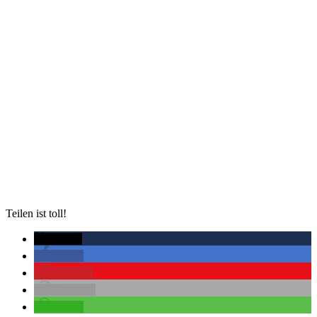
Teilen ist toll!
twittern
teilen
merken
drucken
teilen