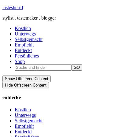
tastesheriff
stylist . tastemaker . blogger
Köstlich
Unterwegs
Selbstgemacht
Empfiehlt
Entdeckt
Persönliches
Shop
Show Offscreen Content
Hide Offscreen Content
entdecke
Köstlich
Unterwegs
Selbstgemacht
Empfiehlt
Entdeckt