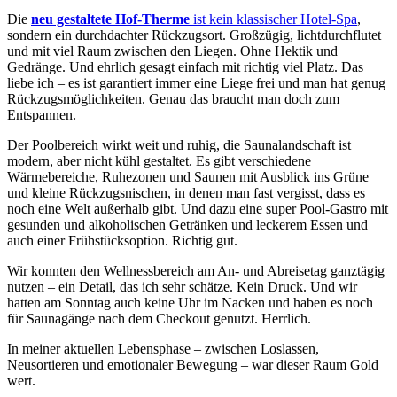
Die
neu gestaltete Hof-Therme
ist kein klassischer Hotel-Spa
,
sondern ein durchdachter Rückzugsort. Großzügig, lichtdurchflutet
und mit viel Raum zwischen den Liegen. Ohne Hektik und
Gedränge. Und ehrlich gesagt einfach mit richtig viel Platz. Das
liebe ich – es ist garantiert immer eine Liege frei und man hat genug
Rückzugsmöglichkeiten. Genau das braucht man doch zum
Entspannen.
Der Poolbereich wirkt weit und ruhig, die Saunalandschaft ist
modern, aber nicht kühl gestaltet. Es gibt verschiedene
Wärmebereiche, Ruhezonen und Saunen mit Ausblick ins Grüne
und kleine Rückzugsnischen, in denen man fast vergisst, dass es
noch eine Welt außerhalb gibt. Und dazu eine super Pool-Gastro mit
gesunden und alkoholischen Getränken und leckerem Essen und
auch einer Frühstücksoption. Richtig gut.
Wir konnten den Wellnessbereich am An- und Abreisetag ganztägig
nutzen – ein Detail, das ich sehr schätze. Kein Druck. Und wir
hatten am Sonntag auch keine Uhr im Nacken und haben es noch
für Saunagänge nach dem Checkout genutzt. Herrlich.
In meiner aktuellen Lebensphase – zwischen Loslassen,
Neusortieren und emotionaler Bewegung – war dieser Raum Gold
wert.