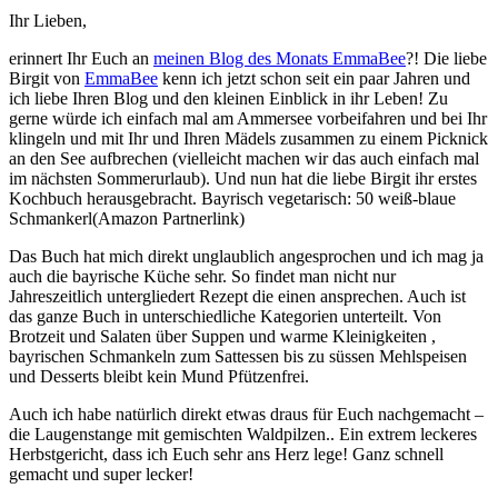
Ihr Lieben,
erinnert Ihr Euch an
meinen Blog des Monats EmmaBee
?! Die liebe
Birgit von
EmmaBee
kenn ich jetzt schon seit ein paar Jahren und
ich liebe Ihren Blog und den kleinen Einblick in ihr Leben! Zu
gerne würde ich einfach mal am Ammersee vorbeifahren und bei Ihr
klingeln und mit Ihr und Ihren Mädels zusammen zu einem Picknick
an den See aufbrechen (vielleicht machen wir das auch einfach mal
im nächsten Sommerurlaub). Und nun hat die liebe Birgit ihr erstes
Kochbuch herausgebracht. Bayrisch vegetarisch: 50 weiß-blaue
Schmankerl(Amazon Partnerlink)
Das Buch hat mich direkt unglaublich angesprochen und ich mag ja
auch die bayrische Küche sehr. So findet man nicht nur
Jahreszeitlich untergliedert Rezept die einen ansprechen. Auch ist
das ganze Buch in unterschiedliche Kategorien unterteilt. Von
Brotzeit und Salaten über Suppen und warme Kleinigkeiten ,
bayrischen Schmankeln zum Sattessen bis zu süssen Mehlspeisen
und Desserts bleibt kein Mund Pfützenfrei.
Auch ich habe natürlich direkt etwas draus für Euch nachgemacht –
die Laugenstange mit gemischten Waldpilzen.. Ein extrem leckeres
Herbstgericht, dass ich Euch sehr ans Herz lege! Ganz schnell
gemacht und super lecker!