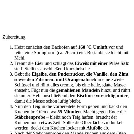
Zubereitung:
Heizt zunächst den Backofen auf
160 °C Umluft
vor und
fettet eine Springform (ca. 26 cm) ein. Bestäubt sie leicht mit
Mehl.
Trennt die
Eier
und schlagt das
Eiweiß mit einer Prise Salz
steif. Stellt es anschließend kurz beiseite.
Gebt die
Eigelbe, den Puderzucker, die Vanille, den Zimt
sowie den Zitronen- und Orangenabrieb
in eine zweite
Schüssel und rührt alles cremig, bis eine helle, glatte Masse
entsteht. Fügt nun die
gemahlenen Mandeln
hinzu und rührt
sie unter. Hebt anschließend den
Eischnee vorsichtig unter
,
damit die Masse schön luftig bleibt.
Nun den Teig in die vorbereitete Form geben und backt den
Kuchen im Ofen etwa
55 Minuten
. Macht gegen Ende die
Stäbchenprobe
– bleibt noch Teig haften, braucht der
Kuchen noch etwas Zeit. Sollte die Oberfläche zu dunkel
werden, deckt den Kuchen locker mit
Alufolie
ab.
Nach der Stäbchenprobe den Mandelkuchen aus dem Ofen