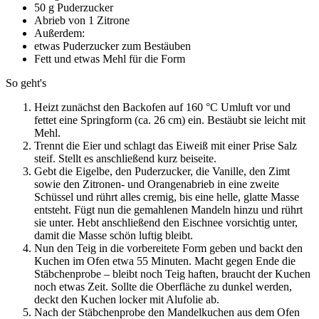
50 g Puderzucker
Abrieb von 1 Zitrone
Außerdem:
etwas Puderzucker zum Bestäuben
Fett und etwas Mehl für die Form
So geht's
Heizt zunächst den Backofen auf 160 °C Umluft vor und
fettet eine Springform (ca. 26 cm) ein. Bestäubt sie leicht mit
Mehl.
Trennt die Eier und schlagt das Eiweiß mit einer Prise Salz
steif. Stellt es anschließend kurz beiseite.
Gebt die Eigelbe, den Puderzucker, die Vanille, den Zimt
sowie den Zitronen- und Orangenabrieb in eine zweite
Schüssel und rührt alles cremig, bis eine helle, glatte Masse
entsteht. Fügt nun die gemahlenen Mandeln hinzu und rührt
sie unter. Hebt anschließend den Eischnee vorsichtig unter,
damit die Masse schön luftig bleibt.
Nun den Teig in die vorbereitete Form geben und backt den
Kuchen im Ofen etwa 55 Minuten. Macht gegen Ende die
Stäbchenprobe – bleibt noch Teig haften, braucht der Kuchen
noch etwas Zeit. Sollte die Oberfläche zu dunkel werden,
deckt den Kuchen locker mit Alufolie ab.
Nach der Stäbchenprobe den Mandelkuchen aus dem Ofen