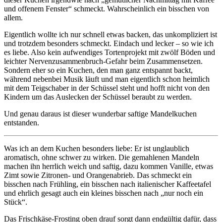
und offenem Fenster“ schmeckt. Wahrscheinlich ein bisschen von
allem.
Eigentlich wollte ich nur schnell etwas backen, das unkompliziert ist
und trotzdem besonders schmeckt. Eindach und lecker – so wie ich
es liebe. Also kein aufwendiges Tortenprojekt mit zwölf Böden und
leichter Nervenzusammenbruch-Gefahr beim Zusammensetzen.
Sondern eher so ein Kuchen, den man ganz entspannt backt,
während nebenbei Musik läuft und man eigentlich schon heimlich
mit dem Teigschaber in der Schüssel steht und hofft nicht von den
Kindern um das Auslecken der Schüssel beraubt zu werden.
Und genau daraus ist dieser wunderbar saftige Mandelkuchen
entstanden.
Was ich an dem Kuchen besonders liebe: Er ist unglaublich
aromatisch, ohne schwer zu wirken. Die gemahlenen Mandeln
machen ihn herrlich weich und saftig, dazu kommen Vanille, etwas
Zimt sowie Zitronen- und Orangenabrieb. Das schmeckt ein
bisschen nach Frühling, ein bisschen nach italienischer Kaffeetafel
und ehrlich gesagt auch ein kleines bisschen nach „nur noch ein
Stück“.
Das Frischkäse-Frosting oben drauf sorgt dann endgültig dafür, dass