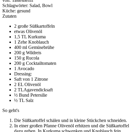
von:
Tastesheriff
Schlagwörter:
Salad, Bowl
Küche:
gesund
Zutaten
2 große Süßkartoffeln
etwas Olivenöl
1,5 TL Kurkuma
1 Zehe Knoblauch
400 ml Gemüsebrühe
200 g Wildreis
150 g Rucola
200 g Cocktailtomaten
1 Avocado
Dressing:
Saft von 1 Zitrone
2 EL Olivenöl
2 TLAgavendicksaft
½ Bund Petersilie
½ TL Salz
So geht's
Die Süßkartoffel schälen und in kleine Stückchen schneiden.
In einer großen Pfanne Olivenöl erhitzen und die Süßkartoffel
dazu geben. In Kurkuma schwenken und Knoblauch fein