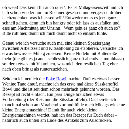
oh weia! Das kennt Ihr auch oder?! Es ist Mittagessenszeit und ich
hab schon wieder nur am Rechner gesessen und vergessen drüber
nachzudenken was ich essen will! Entweder muss es jetzt ganz
schnell gehen, denn ich bin hangry oder ich lass es ausfallen und
esse am Nachmittag nur Unsinn! Wem geht es ganz oft auch so?!
Bitte ruft hier, damit ich mich damit nicht so einsam fühle.
Genau wie ich versuche auch mal eine kleinen Spaziergang
zwischen Arbeitszeit und Kitaabholung zu etablieren, versuche ich
etwas bewusster Mittag zu essen. Keine Nudeln mit Buttersoße
mehr (die gibt es ja auch schliesslich ganz oft abends… muhhhaaa)
sondern etwas mit Vitaminen, was mich den restlichen Tag eher
nach oben bringt als runterzuziehen.
Seitdem ich neulich die
Poke Bowl
machte, läuft es etwas besser.
Wenige Tage drauf, machte ich das erste mal diese Süsskartoffel
Bowl und die ist seit dem schon mehrfach geluncht worden. Das
Rezept ist recht einfach. Ein paar Dinge brauchen etwas
Vorbereitung (der Reis und die Süsskartoffeln). Das bereite ich
manchmal schon am Vorabend vor und fühle mich Mittags wie eine
kleine Energiemaschine! Damit Ihr auch viele kleine
Energiemaschinen werdet, hab ich das Rezept für Euch dabei –
natürlich auch unten am Ende des Artikels zum Ausdrucken.