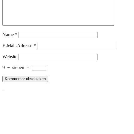
Name
*
E-Mail-Adresse
*
Website
9
−
sieben
=
: