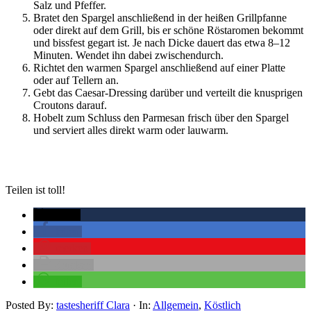
Salz und Pfeffer.
Bratet den Spargel anschließend in der heißen Grillpfanne
oder direkt auf dem Grill, bis er schöne Röstaromen bekommt
und bissfest gegart ist. Je nach Dicke dauert das etwa 8–12
Minuten. Wendet ihn dabei zwischendurch.
Richtet den warmen Spargel anschließend auf einer Platte
oder auf Tellern an.
Gebt das Caesar-Dressing darüber und verteilt die knusprigen
Croutons darauf.
Hobelt zum Schluss den Parmesan frisch über den Spargel
und serviert alles direkt warm oder lauwarm.
Teilen ist toll!
twittern
teilen
merken
drucken
teilen
Posted By:
tastesheriff Clara
·
In:
Allgemein
,
Köstlich