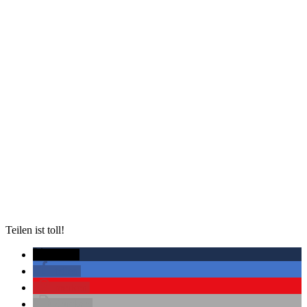
Teilen ist toll!
twittern
teilen
merken
drucken