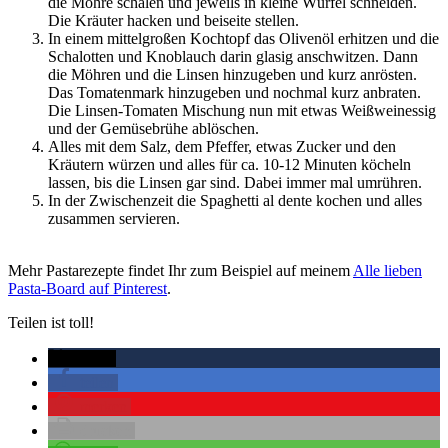
die Möhre schälen und jeweils in kleine Würfel schneiden.
Die Kräuter hacken und beiseite stellen.
In einem mittelgroßen Kochtopf das Olivenöl erhitzen und die
Schalotten und Knoblauch darin glasig anschwitzen. Dann
die Möhren und die Linsen hinzugeben und kurz anrösten.
Das Tomatenmark hinzugeben und nochmal kurz anbraten.
Die Linsen-Tomaten Mischung nun mit etwas Weißweinessig
und der Gemüsebrühe ablöschen.
Alles mit dem Salz, dem Pfeffer, etwas Zucker und den
Kräutern würzen und alles für ca. 10-12 Minuten köcheln
lassen, bis die Linsen gar sind. Dabei immer mal umrühren.
In der Zwischenzeit die Spaghetti al dente kochen und alles
zusammen servieren.
Mehr Pastarezepte findet Ihr zum Beispiel auf meinem
Alle lieben
Pasta-Board auf Pinterest
.
Teilen ist toll!
twittern
teilen
merken
drucken