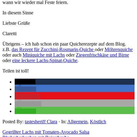
wann wir wieder mal Feste feiern.
In diesem Sinne
Liebste Grüße
Claretti
Übrigens – ich hab schon ein paar Quicherezepte auf dem Blog.
z.B.
das Rezept für Zucchini-Rosmarin-Quiche
oder
Möhrenquiche
oder auch
Miniquiche mit Lachs
oder
Ziegenfrischkäse und Birne
oder
eine leckere Lachs-Spinat-Quiche
.
Teilen ist toll!
twittern
teilen
merken
drucken
teilen
Posted By:
tastesheriff Clara
·
In:
Allgemein
,
Köstlich
Gegrillter Lachs mit Tomaten-Avocado Salsa