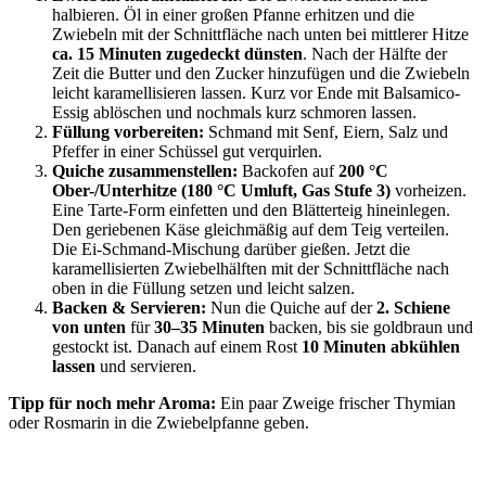
halbieren. Öl in einer großen Pfanne erhitzen und die
Zwiebeln mit der Schnittfläche nach unten bei mittlerer Hitze
ca. 15 Minuten zugedeckt dünsten
. Nach der Hälfte der
Zeit die Butter und den Zucker hinzufügen und die Zwiebeln
leicht karamellisieren lassen. Kurz vor Ende mit Balsamico-
Essig ablöschen und nochmals kurz schmoren lassen.
Füllung vorbereiten:
Schmand mit Senf, Eiern, Salz und
Pfeffer in einer Schüssel gut verquirlen.
Quiche zusammenstellen:
Backofen auf
200 °C
Ober-/Unterhitze (180 °C Umluft, Gas Stufe 3)
vorheizen.
Eine Tarte-Form einfetten und den Blätterteig hineinlegen.
Den geriebenen Käse gleichmäßig auf dem Teig verteilen.
Die Ei-Schmand-Mischung darüber gießen. Jetzt die
karamellisierten Zwiebelhälften mit der Schnittfläche nach
oben in die Füllung setzen und leicht salzen.
Backen & Servieren:
Nun die Quiche auf der
2. Schiene
von unten
für
30–35 Minuten
backen, bis sie goldbraun und
gestockt ist. Danach auf einem Rost
10 Minuten abkühlen
lassen
und servieren.
Tipp für n
och mehr Aroma:
Ein paar Zweige frischer Thymian
oder Rosmarin in die Zwiebelpfanne geben.