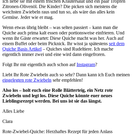
Ich liebe sie mit einem frischen Kräutersalat und ein paar Tropfen
Zitronen-Olivenöl. Die Kinder? Die picken sich meistens die
weichsten Zwiebeln raus und tun so, als wäre das alles kein
Gemüse. Jeder wie er mag.
Wenn etwas übrig bleibt – was selten passiert – kann man die
Quiche auch prima kalt essen oder portionsweise einfrieren. Und
wenn ihr Gäste erwartet: Diese Quiche macht was her. Auch auf
einem Buffet oder beim Picknick. Ihr wisst ja spätestens
seit dem
Quiche Basis Artikel
– Quiches sind Rudeltiere. Ich mache
eigentlich immer zwei und eine wird dann eingefroren.
Folgt Ihr mir eigentlich auch schon auf
Instagram
?
Liebt Ihr Rote Zwiebeln auch so sehr? Dann kann ich Euch meinen
eingelegten rote Zwiebeln
sehr empfehlen!
Also los – holt euch eine Rolle Blätterteig, ein Netz rote
Zwiebeln und legt los. Diese Quiche könnte euer neues
Lieblingsrezept werden. Bei uns ist sie das längst.
Alles Liebe
Clara
Rote-Zwiebel-Quiche: Herzhaftes Rezept für jeden Anlass