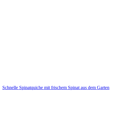
Schnelle Spinatquiche mit frischem Spinat aus dem Garten