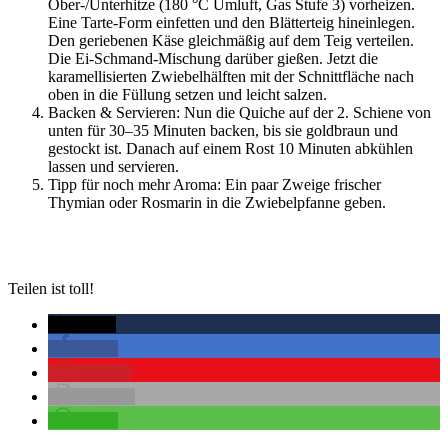
Ober-/Unterhitze (180 °C Umluft, Gas Stufe 3) vorheizen.
Eine Tarte-Form einfetten und den Blätterteig hineinlegen.
Den geriebenen Käse gleichmäßig auf dem Teig verteilen.
Die Ei-Schmand-Mischung darüber gießen. Jetzt die
karamellisierten Zwiebelhälften mit der Schnittfläche nach
oben in die Füllung setzen und leicht salzen.
Backen & Servieren: Nun die Quiche auf der 2. Schiene von
unten für 30–35 Minuten backen, bis sie goldbraun und
gestockt ist. Danach auf einem Rost 10 Minuten abkühlen
lassen und servieren.
Tipp für noch mehr Aroma: Ein paar Zweige frischer
Thymian oder Rosmarin in die Zwiebelpfanne geben.
Teilen ist toll!
twittern
teilen
merken
drucken
teilen