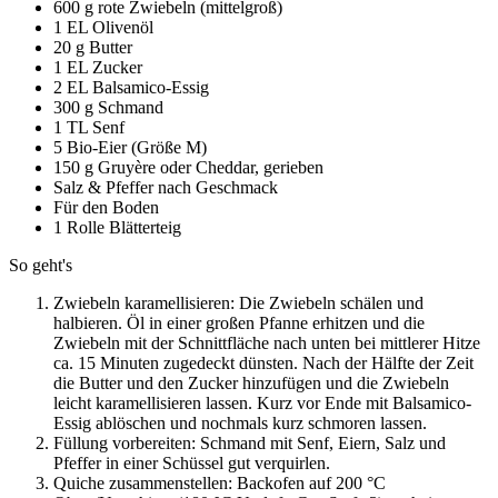
600 g rote Zwiebeln (mittelgroß)
1 EL Olivenöl
20 g Butter
1 EL Zucker
2 EL Balsamico-Essig
300 g Schmand
1 TL Senf
5 Bio-Eier (Größe M)
150 g Gruyère oder Cheddar, gerieben
Salz & Pfeffer nach Geschmack
Für den Boden
1 Rolle Blätterteig
So geht's
Zwiebeln karamellisieren: Die Zwiebeln schälen und
halbieren. Öl in einer großen Pfanne erhitzen und die
Zwiebeln mit der Schnittfläche nach unten bei mittlerer Hitze
ca. 15 Minuten zugedeckt dünsten. Nach der Hälfte der Zeit
die Butter und den Zucker hinzufügen und die Zwiebeln
leicht karamellisieren lassen. Kurz vor Ende mit Balsamico-
Essig ablöschen und nochmals kurz schmoren lassen.
Füllung vorbereiten: Schmand mit Senf, Eiern, Salz und
Pfeffer in einer Schüssel gut verquirlen.
Quiche zusammenstellen: Backofen auf 200 °C