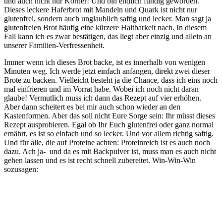
und auch nicht nur Körner! Und bin endlich fündig geworden.
Dieses leckere Haferbrot mit Mandeln und Quark ist nicht nur
glutenfrei, sondern auch unglaublich saftig und lecker. Man sagt ja
glutenfreien Brot häufig eine kürzere Haltbarkeit nach. In diesem
Fall kann ich es zwar bestätigen, das liegt aber einzig und allein an
unserer Familien-Verfressenheit.
Immer wenn ich dieses Brot backe, ist es innerhalb von wenigen
Minuten weg. Ich werde jetzt einfach anfangen, direkt zwei dieser
Brote zu backen. Vielleicht besteht ja die Chance, dass ich eins noch
mal einfrieren und im Vorrat habe. Wobei ich noch nicht daran
glaube! Vermutlich muss ich dann das Rezept auf vier erhöhen.
Aber dann scheitert es bei mir auch schon wieder an den
Kastenformen. Aber das soll nicht Eure Sorge sein: Ihr müsst dieses
Rezept ausprobieren. Egal ob Ihr Euch glutenfrei oder ganz normal
ernährt, es ist so einfach und so lecker. Und vor allem richtig saftig.
Und für alle, die auf Proteine achten: Proteinreich ist es auch noch
dazu. Ach ja- und da es mit Backpulver ist, muss man es auch nicht
gehen lassen und es ist recht schnell zubereitet. Win-Win-Win
sozusagen: