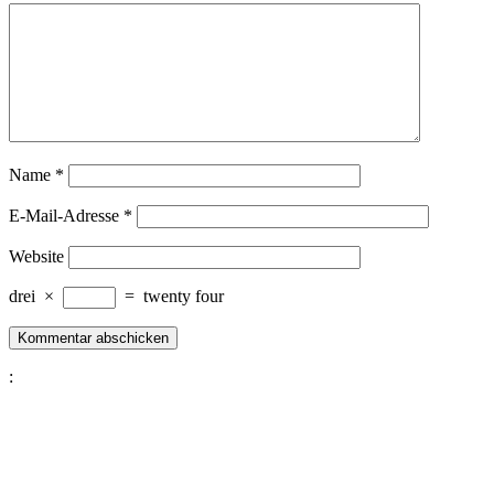
Name
*
E-Mail-Adresse
*
Website
drei
×
=
twenty four
: