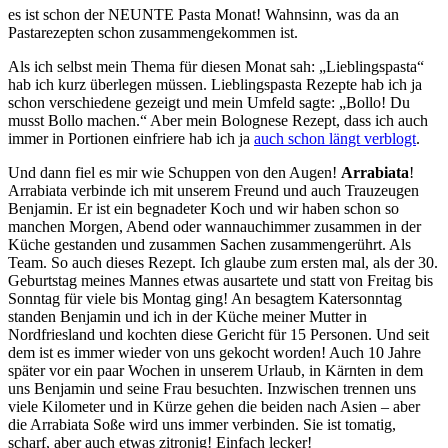
es ist schon der NEUNTE Pasta Monat! Wahnsinn, was da an
Pastarezepten schon zusammengekommen ist.
Als ich selbst mein Thema für diesen Monat sah: „Lieblingspasta“
hab ich kurz überlegen müssen. Lieblingspasta Rezepte hab ich ja
schon verschiedene gezeigt und mein Umfeld sagte: „Bollo! Du
musst Bollo machen.“ Aber mein Bolognese Rezept, dass ich auch
immer in Portionen einfriere hab ich ja
auch schon längt verblogt
.
Und dann fiel es mir wie Schuppen von den Augen!
Arrabiata
!
Arrabiata verbinde ich mit unserem Freund und auch Trauzeugen
Benjamin. Er ist ein begnadeter Koch und wir haben schon so
manchen Morgen, Abend oder wannauchimmer zusammen in der
Küche gestanden und zusammen Sachen zusammengerührt. Als
Team. So auch dieses Rezept. Ich glaube zum ersten mal, als der 30.
Geburtstag meines Mannes etwas ausartete und statt von Freitag bis
Sonntag für viele bis Montag ging! An besagtem Katersonntag
standen Benjamin und ich in der Küche meiner Mutter in
Nordfriesland und kochten diese Gericht für 15 Personen. Und seit
dem ist es immer wieder von uns gekocht worden! Auch 10 Jahre
später vor ein paar Wochen in unserem Urlaub, in Kärnten in dem
uns Benjamin und seine Frau besuchten. Inzwischen trennen uns
viele Kilometer und in Kürze gehen die beiden nach Asien – aber
die Arrabiata Soße wird uns immer verbinden. Sie ist tomatig,
scharf, aber auch etwas zitronig! Einfach lecker!