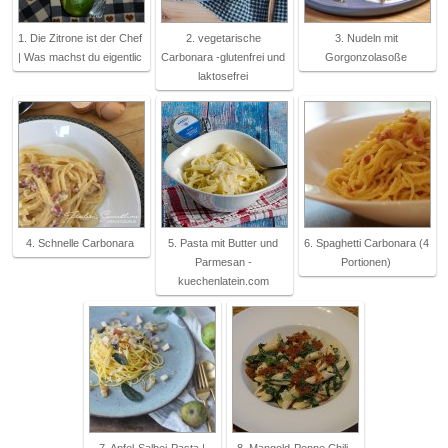
1. Die Zitrone ist der Chef
2. vegetarische
3. Nudeln mit
| Was machst du eigentlic
Carbonara -glutenfrei und
Gorgonzolasoße
laktosefrei
4. Schnelle Carbonara
5. Pasta mit Butter und
6. Spaghetti Carbonara (4
Parmesan -
Portionen)
kuechenlatein.com
7. Apfel-Salbei-Pasta |
8. Mangold-Penne Chili-